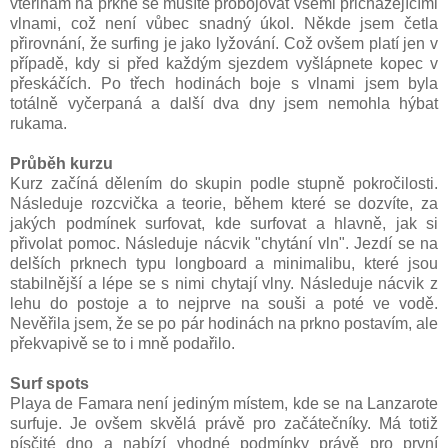
vteřinám na prkně se musíte probojovat všemi přicházejícími
vlnami, což není vůbec snadný úkol. Někde jsem četla
přirovnání, že surfing je jako lyžování. Což ovšem platí jen v
případě, kdy si před každým sjezdem vyšlápnete kopec v
přeskáčích. Po třech hodinách boje s vlnami jsem byla
totálně vyčerpaná a další dva dny jsem nemohla hýbat
rukama.
Průběh kurzu
Kurz začíná dělením do skupin podle stupně pokročilosti.
Následuje rozcvička a teorie, během které se dozvíte, za
jakých podmínek surfovat, kde surfovat a hlavně, jak si
přivolat pomoc. Následuje nácvik "chytání vln". Jezdí se na
delších prknech t
ypu
longboard a minimalibu, které jsou
stabilnější a lépe se s nimi chytají vlny. Následuje nácvik z
lehu do postoje a to nejprve na souši a poté ve vodě.
Nevěřila jsem, že se po pár hodinách na prkno postavím, ale
překvapivě se to i mně podařilo.
Surf spots
Playa de Famara není jediným místem, kde se na Lanzarote
surfuje. Je ovšem skvělá právě pro začátečníky. Má totiž
písčité dno a nabízí vhodné podmínky právě pro první