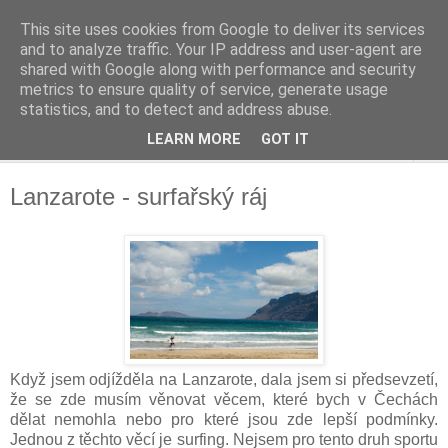
This site uses cookies from Google to deliver its services
Život u moře
and to analyze traffic. Your IP address and user-agent are
shared with Google along with performance and security
metrics to ensure quality of service, generate usage
aneb cesta ke splnění svého snu
statistics, and to detect and address abuse.
LEARN MORE
GOT IT
▼
Lanzarote - surfařský ráj
Když jsem odjížděla na Lanzarote, dala jsem si předsevzetí,
že se zde musím věnovat věcem, které bych v Čechách
dělat nemohla nebo pro které jsou zde lepší podmínky.
Jednou z těchto věcí je surfing. Nejsem pro tento druh sportu