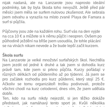
nijak nadaná, ale na Lanzarote jsou naprosto ideální
podmínky, tak by byla škoda toho nevyužít. Ještě před pár
měsíci jsem měla se surfem nulovou zkušenost. Ale sebrala
jsem odvahu a vyrazila na místo zvané Playa de Famara a
surf si půjčila.
Půjčovny jsou zde na každém rohu.
Surf vás na den vyjde
na cca 10
€ a můžete si k němu půjčit i neopren. Ovšem p
o
půlhodině ježdění na břiše jsem usoudila, že tohle plácání
se na vlnách nikam nevede a že bude lepší začít kurzem.
Škola surfu
Na Lanzarote je velké množství surfařských škol. Nechtěla
jsem jezdit od jedné k druhé a tak jsem si dohodla kurz
právě tam, kde jsem si prkno půjčila. Kurzy pořádají v
různých délkách od půldenního až po týdenní. Já jsem se
pro začátek rozhodla pro kurz půldenní, který stojí 25
€.
Ačkoliv se tomu organizátoři trošku podivovali, protože
všichni chodí na kurz celodenní, dnes vím, že jsem
udělala
dobře.
Ten, kdo na surfu nikdy nejezdil, si jen těžko dokáže
představit, jak namáhavý tento sport je. Kvůli několika