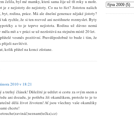
em čelila, byl mé mamky, která sama žije už tři roky u moře.
 je z nejistoty do nejistoty. Co na to říct? Jistotou našich
, byt, rodina, práce. Má ale dnešní generace nějaké jistoty?
 tak rychle, že si ten rozvod ani nestihnete rozmyslet. Byty
ypotéky a to je teprve nejistota. Rodina už dávno nemá
měla mít a v práci se už nezůstává na stejném místě 20 let.
přátelé vesměs pozitivní. Pravděpodobně to bude i tím, že
 přijeli navštívit.
, kolik přátel na konci zůstane.
:
 února 2010 v 18:21
a trefný článek! Důležité je udržet si cestu za svým snem a
edu ani dozadu, je potřeba žít okamžikem, protože to je to
kutečně dělá život životem! Ať jsou všechny vaše okamžiky
 sami chcete!
etouche(zavináč)seznam(tečka).cz)