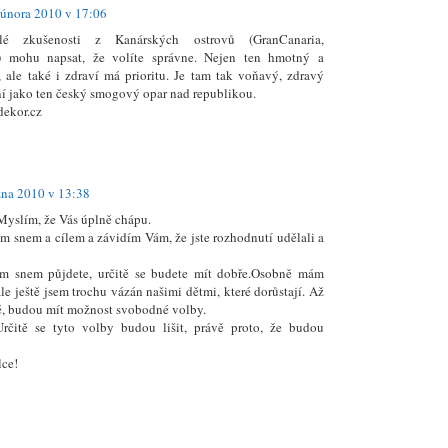
 února 2010 v 17:06
 zkušenosti z Kanárských ostrovů (GranCanaria,
a) mohu napsat, že volíte správne. Nejen ten hmotný a
, ale také i zdraví má prioritu. Je tam tak voňavý, zdravý
ní jako ten český smogový opar nad republikou.
dekor.cz
zna 2010 v 13:38
yslím, že Vás úplně chápu.
ým snem a cílem a závidím Vám, že jste rozhodnutí udělali a
m snem půjdete, určitě se budete mít dobře.Osobně mám
le ještě jsem trochu vázán našimi dětmi, které dorůstají. Až
, budou mít možnost svobodné volby.
rčitě se tyto volby budou lišit, právě proto, že budou
ce!