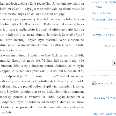
Změňte své myšle
 kamarádech začala vážně přemýšlet. Já osobně považuji za
moři
kteří mi zůstali i když jsem se stěhovala na různá místa. Je
Pavel a Adéla
íc než město, když i na dálku náš vztah funguje.
že mám jen pár opravdových přátel. Před cizími lidmi bývám
Pronájem bytu na
ší dobu najít si k někomu cestu. Byla jsem překvapená, že za
t let, jsem si našla cestu k poměrně příjemné partě lidí, na
ut a kdykoliv se na ně obrátit. Je možné, že o ně přijdu?
NEWSLETTER
mi, kteří nechtějí, abych byla šťastná? Nebo alespoň ne
yslím, že ne. Věřím svému dobrému úsudku a čichu na lidi.
Vaše em
vdová přátelství.
 o našem plánu, mi zcela otevřeně řekl, že nám to závidí,
emyslel škodolibš nebo zle. Většina lidí se zajímala, kde
 budeme dělat a co plánujeme potom. Jedniné, co mi bylo
 typu: "A ty nebudeš pracovat?", "A co tam budeš dělat?",
 Moje odpověď je: "Co je komu do toho?" Jednak mám své
naší cesty je také změna životního stylu. Nechceme odjet k
ali jako tady a pravděpodobně spíš víc, vzhledem k tomu,
sky. Smyslem je odpoutat se od každodenních povinností,
tnanecký poměr, a věnovat se sobě, svým nápadům a
POSLEDNÍ K
e odpočatá mysl odpoutaná od běžných starostí, se může
. Doufáme, že po nějaké době budeme oba dva výdělečně
 nezávislí.
ARCHIV ČLÁN