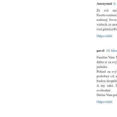
Anonymní
6.
Ze své malé
Fuerteventur
rodinný život
vzduch..to ne
ivet.pittrice@
Odpovědět
pavel
10. bře
Fandím Vám. M
Jděte si za sv
jednáte.
Pokud za svý
podobný cíl, a
budou dospělé
A my také. U
svobodné.
Držím Vám pal
Odpovědět