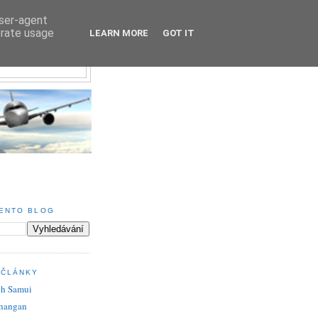
user-agent
erate usage
LEARN MORE
GOT IT
ENTO BLOG
 ČLÁNKY
oh Samui
hangan