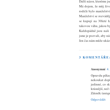
Další názor, kterému js
Má dojem, že můj život
rodičů bylo manželství
Manželství se rozvádějí
se kupují na 30leté h
takovou váhu, jakou by 
Každopádně jsou naši 
jsme je pozvali, aby nás
Jen čas nám může ukázat
3 KOMENTÁŘE
Anonymní
4.
Opravdu pěkný 
nekoukat dopř
jedinné, co s
krásnější, než
Zdeněk (uniqu
Odpovědět