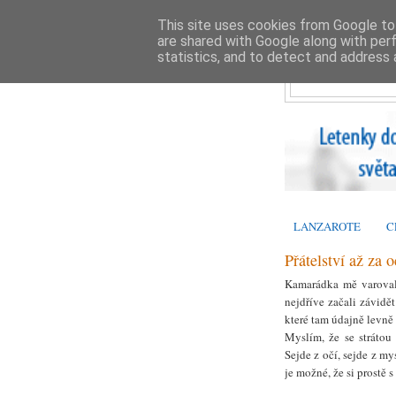
This site uses cookies from Google to 
are shared with Google along with per
statistics, and to detect and address 
LANZAROTE
C
Přátelství až za 
Kamarádka mě varovala
nejdříve začali závidě
které tam údajně levně
Myslím, že se strátou 
Sejde z očí, sejde z m
je možné, že si prostě