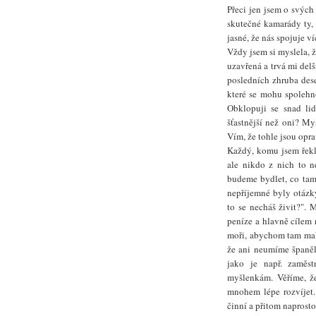
Přeci jen jsem o svých
skutečné kamarády ty, 
jasné, že nás spojuje v
Vždy jsem si myslela, 
uzavřená a trvá mi del
posledních zhruba dese
které se mohu spolehno
Obklopuji se snad lid
šťastnější než oni? M
Vím, že tohle jsou opra
Každý, komu jsem řekla
ale nikdo z nich to n
budeme bydlet, co tam
nepříjemné byly otázky
to se necháš živit?".
peníze a hlavně cílem 
moři, abychom tam mak
že ani neumíme španěl
jako je např. zaměs
myšlenkám. Věříme, ž
mnohem lépe rozvíjet
činní a přitom naprosto