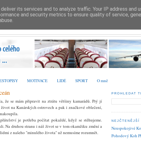
deliver its services and to analyze traffic. Your IP address and 
formance and security metrics to ensure quality of service, gen
ŽIVOT U MOŘE
abuse.
ANEB CESTA KE SPLNĚNÍ SVÉHO SNU
ESTOPISY
MOTIVACE
LIDÉ
SPORT
O mně
oceán
PROHLEDAT T
, že se mám připravit na ztrátu většiny kamarádů. Prý jí
t život na Kanárských ostrovech a pak i značkové oblečení,
 nakoupila.
přátelství je potřeba počítat pokaždé, když se stěhujeme.
NEJČTENĚJŠÍ
ysli. Na druhou stranu i náš život se v tom okamžiku změní a
Neuspokojivé K
 s lidmi z našeho "minulého života" už nemusíme rozumnět.
Pohodový Koh P